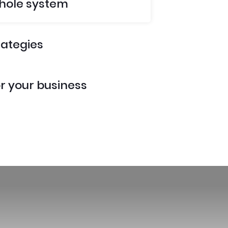
hole system
rategies
r your business