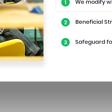
We modify w
Beneficial St
Safeguard fo