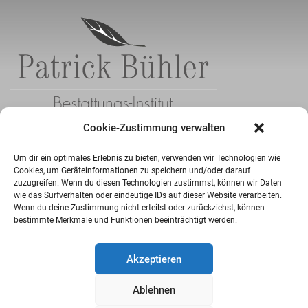
Cookie-Zustimmung verwalten
Patrick Bühler
Um dir ein optimales Erlebnis zu bieten, verwenden wir Technologien wie
Bestattungsinstitut
Cookies, um Geräteinformationen zu speichern und/oder darauf
Hauptstraße 174, 79211 Denzlingen
zuzugreifen. Wenn du diesen Technologien zustimmst, können wir Daten
wie das Surfverhalten oder eindeutige IDs auf dieser Website verarbeiten.
Wenn du deine Zustimmung nicht erteilst oder zurückziehst, können
info@bestattungen-buehler.de
bestimmte Merkmale und Funktionen beeinträchtigt werden.
+49 7666 2301
Akzeptieren
+49 7666 2217
Ablehnen