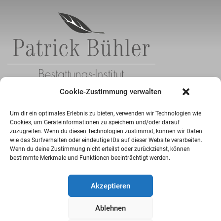
Cookie-Zustimmung verwalten
Patrick Bühler
Um dir ein optimales Erlebnis zu bieten, verwenden wir Technologien wie
Bestattungsinstitut
Cookies, um Geräteinformationen zu speichern und/oder darauf
Hauptstraße 174, 79211 Denzlingen
zuzugreifen. Wenn du diesen Technologien zustimmst, können wir Daten
wie das Surfverhalten oder eindeutige IDs auf dieser Website verarbeiten.
Wenn du deine Zustimmung nicht erteilst oder zurückziehst, können
info@bestattungen-buehler.de
bestimmte Merkmale und Funktionen beeinträchtigt werden.
+49 7666 2301
Akzeptieren
+49 7666 2217
Ablehnen