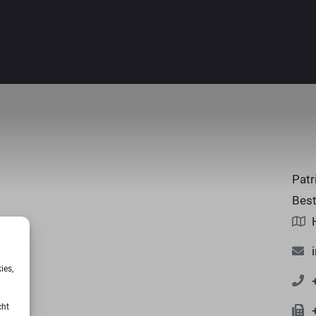
Patr
Best
ies,
cht