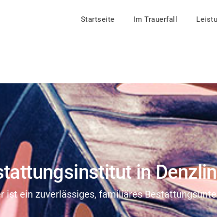
Startseite
Im Trauerfall
Leist
stattungsinstitut in Denzli
er ist ein zuverlässiges, familiäres Bestattungsun