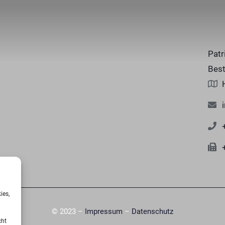
Patr
Best
ies,
© 2023 –
Impressum
–
Datenschutz
cht