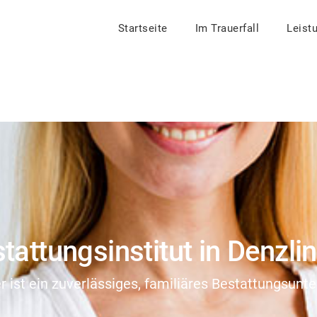
Startseite
Im Trauerfall
Leist
stattungsinstitut in Denzli
er ist ein zuverlässiges, familiäres Bestattungsun