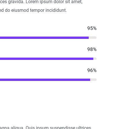
ces gravida. Lorem ipsum dolor sit amet,
 sed do eiusmod tempor incididunt.
95%
98%
96%
magna aliqua. Quis ipsum suspendisse ultrices