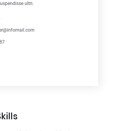
uspendisse ultri.
s
ter@infomail.com
87
kills