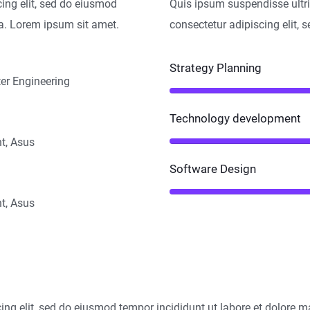
ing elit, sed do eiusmod
Quis ipsum suspendisse ultri
a. Lorem ipsum sit amet.
consectetur adipiscing elit,
Strategy Planning
er Engineering
Technology development
t, Asus
Software Design
t, Asus
e
ing elit, sed do eiusmod tempor incididunt ut labore et dolore 